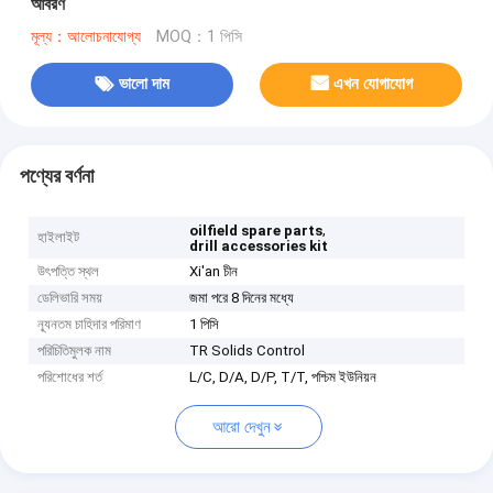
আবরণ
মূল্য：আলোচনাযোগ্য
MOQ：1 পিসি
ভালো দাম
এখন যোগাযোগ
পণ্যের বর্ণনা
,
oilfield spare parts
হাইলাইট
drill accessories kit
উৎপত্তি স্থল
Xi'an চীন
ডেলিভারি সময়
জমা পরে 8 দিনের মধ্যে
ন্যূনতম চাহিদার পরিমাণ
1 পিসি
পরিচিতিমুলক নাম
TR Solids Control
পরিশোধের শর্ত
L/C, D/A, D/P, T/T, পশ্চিম ইউনিয়ন
আরো দেখুন