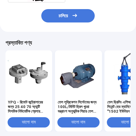
চালিয়ে
প্রস্তাবিত পণ্য
YPQ - রিমোট কন্ট্রোলারের
তেল লুব্রিকেশন সিস্টেমের জন্য
তেল ড্রিলিং এপিআই ড
জন্য 25 40 70 অ্যান্টি
100L/মিনিট ড্রিল খুচরা
সিমেন্ট হেড ম্যানিফোল্ড
সিসমিক নিউমেটিক প্রেসার
যন্ত্রাংশ অনুভূমিক গিয়ার তেল
"1502 ইউনিয়ন সহ
ট্রান্সমিটার
পাম্প
ভালো দাম
ভালো দাম
ভালো দাম