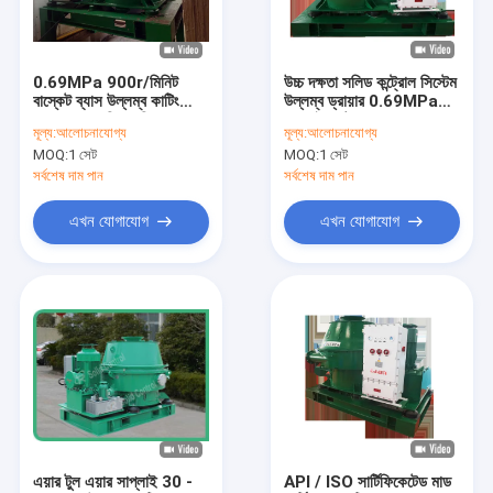
কারখানা ভ্রমণ
মান নিয়ন্ত্রণ
0.69MPa 900r/মিনিট
উচ্চ দক্ষতা সলিড কন্ট্রোল সিস্টেম
বাস্কেট ব্যাস উল্লম্ব কাটিং
উল্লম্ব ড্রায়ার 0.69MPa
যোগাযোগ করুন
ড্রায়ার অয়েলফিল্ড পরিষেবা
এয়ার ইনলেট চাপ
মূল্য:
আলোচনাযোগ্য
মূল্য:
আলোচনাযোগ্য
সরঞ্জাম
MOQ:
1 সেট
MOQ:
1 সেট
খবর
সর্বশেষ দাম পান
সর্বশেষ দাম পান
উদ্ধৃতির জন্য আবেদন
এখন যোগাযোগ
এখন যোগাযোগ
VR
ড্রিলিং কাদা সিস্টেম
রৈখিক মোশন শেল শেকার
ড্রিলিং কাদা কেন্দ্রতত্ত্বে
এয়ার টুল এয়ার সাপ্লাই 30 -
API / ISO সার্টিফিকেটেড মাড