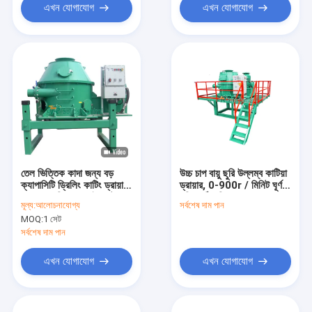
এখন যোগাযোগ
এখন যোগাযোগ
তেল ভিত্তিক কাদা জন্য বড়
উচ্চ চাপ বায়ু ছুরি উল্লম্ব কাটিয়া
ক্যাপাসিটি ড্রিলিং কাটিং ড্রায়ার
ড্রায়ার, 0-900r / মিনিট ঘূর্ণন
0.69 এমপিএ এয়ার ইনলেট চাপ
গতিঃ কঠিন বিচ্ছেদ মধ্যে চূড়ান্ত
মূল্য:
আলোচনাযোগ্য
সর্বশেষ দাম পান
MOQ:
1 সেট
সর্বশেষ দাম পান
এখন যোগাযোগ
এখন যোগাযোগ