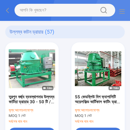
উল্লম্ব কাটন ড্রায়ার
(57)
তুরপুন বর্জ্য ব্যবস্থাপনার উল্লম্ব
55 কেডব্লিউ বিগ ক্যাপাসিটি
কাটিয়া ড্রায়ার 30 - 50 টি /
অয়েলফিল্ড ভার্টিকাল কাটিং ড্রায়ার
এইচ ক্যাপাসিটি 55 কেডব্লিউ
ড্রিল ওয়েস্ট ম্যানেজমেন্টের জন্য
মূল্য:
আলোচনাযোগ্য
মূল্য:
আলোচনাযোগ্য
MOQ:
1 সেট
MOQ:
1 সেট
সর্বশেষ দাম পান
সর্বশেষ দাম পান