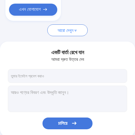
স্ক্রু টাইপ পাম্প
এখন যোগাযোগ
নিমজ্জিত স্লারি পাম্প
ড্রিলিং মাড়ি গান
আরো দেখুন
মাড়ি গ্যাস বিভাজক
একটি বার্তা রেখে যান
বিস্তারণ ইগনিশন ডিভাইস
আমরা দ্রুত উত্তর দেব
ড্রিল খুচরা যন্ত্রাংশ
তুরপুন তরল টেস্টিং সরঞ্জাম
কাদা মিক্সিং হপার
স্লাজ ভ্যাকুয়াম পাম্প
চালিয়ে