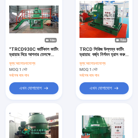
"TRCD930C ভার্টিকাল কাটিং
TRCD সিরিজ উল্লম্ব কাটিং
ড্রায়ার দিয়ে আপনার তেলক্ষেত্রের
ড্রায়ার: বর্জ্য নির্গমন হ্রাস করুন
স্লারি শিল্পকে বিপ্লব করুন:
এবং দক্ষতা উন্নত করুন।
মূল্য:
আলোচনাযোগ্য
মূল্য:
আলোচনাযোগ্য
উন্নত ডিজাইন, দীর্ঘ পরিষেবা
900r/min
MOQ:
1 সেট
MOQ:
1 সেট
জীবন
সর্বশেষ দাম পান
সর্বশেষ দাম পান
এখন যোগাযোগ
এখন যোগাযোগ
বাড়ি
পণ্য
আমাদের সম্পর্কে