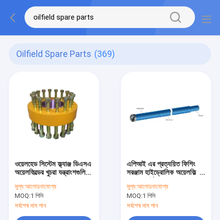
Oilfield Spare Parts
(369)
ওয়েলহেড সিস্টেম ফ্ল্যাঞ্জ ডিএসএ
এপিআই এর প্রত্যয়িত ফিশিং
অয়েলফিল্ডের খুচরা যন্ত্রাংশগুলি
সরঞ্জাম হাইড্রোলিক অয়েলফিল্ড
শেষ করে
স্পেয়ার পার্টস
মূল্য:
আলোচনাযোগ্য
মূল্য:
আলোচনাযোগ্য
MOQ:
1 পিসি
MOQ:
1 পিসি
সর্বশেষ দাম পান
সর্বশেষ দাম পান