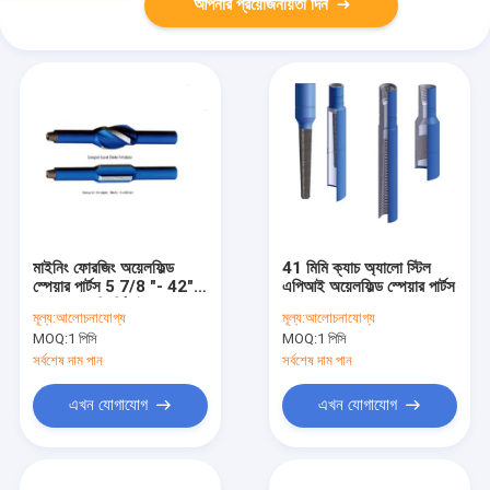
আপনার প্রয়োজনীয়তা দিন
মাইনিং ফোরজিং অয়েলফিল্ড
41 মিমি ক্যাচ অ্যালো স্টিল
স্পেয়ার পার্টস 5 7/8 "- 42"
এপিআই অয়েলফিল্ড স্পেয়ার পার্টস
4145H পরিবর্তিত ইস্পাত
মূল্য:
আলোচনাযোগ্য
মূল্য:
আলোচনাযোগ্য
উপাদান
MOQ:
1 পিসি
MOQ:
1 পিসি
সর্বশেষ দাম পান
সর্বশেষ দাম পান
এখন যোগাযোগ
এখন যোগাযোগ