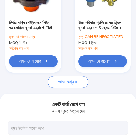
কারখানা ভ্রমণ
মান নিয়ন্ত্রণ
নির্ভরযোগ্য স্টেইনলেস স্টিল
উচ্চ পরিধান প্রতিরোধের ড্রিল
অয়েলফিল্ড খুচরা যন্ত্রাংশ FMC
খুচরা যন্ত্রাংশ 5 ব্লেড স্টিল বডি
যোগাযোগ করুন
Weco চিত্র 1502
পিডিসি ড্রিল বিট
মূল্য:
আলোচনাযোগ্য
মূল্য:
CAN BE NEGOTIATED
1000Psi - 20000Psi
MOQ:
1 পিসি
MOQ:
1 টুকরা
চাপ
খবর
সর্বশেষ দাম পান
সর্বশেষ দাম পান
উদ্ধৃতির জন্য আবেদন
এখন যোগাযোগ
এখন যোগাযোগ
VR
আরো দেখুন
ড্রিলিং কাদা সিস্টেম
একটি বার্তা রেখে যান
আমরা দ্রুত উত্তর দেব
রৈখিক মোশন শেল শেকার
ড্রিলিং কাদা কেন্দ্রতত্ত্বে