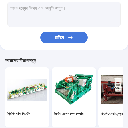
কাদা পরিষ্কার সরঞ্জাম
ড্রিলিং কাদা Desander
ডেসিল্টার হাইড্রোকাইস্লোন
চালিয়ে
শেল শেকার স্ক্রিন
ড্রিলিং কাদা আক্রমণকারী
আমাদের বিভাগসমূহ
কেন্দ্রীয় মাদ পাম্প
উল্লম্ব কাটন ড্রায়ার
ভ্যাকুয়াম ডেগাসার
জেট মাদ মিশুক
ড্রিলিং কাদা সিস্টেম
রৈখিক মোশন শেল শেকার
ড্রিলিং কাদা কেন্দ্রতত্ত্ব
শিয়ার পাম্প