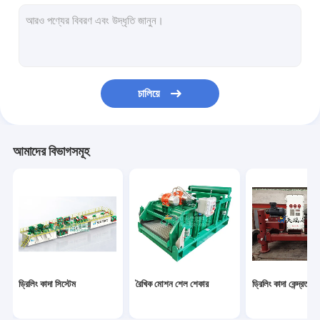
কাদা পরিষ্কার সরঞ্জাম
ড্রিলিং কাদা Desander
ডেসিল্টার হাইড্রোকাইস্লোন
চালিয়ে
শেল শেকার স্ক্রিন
ড্রিলিং কাদা আক্রমণকারী
আমাদের বিভাগসমূহ
কেন্দ্রীয় মাদ পাম্প
উল্লম্ব কাটন ড্রায়ার
ভ্যাকুয়াম ডেগাসার
জেট মাদ মিশুক
ড্রিলিং কাদা সিস্টেম
রৈখিক মোশন শেল শেকার
ড্রিলিং কাদা কেন্দ্রতত্ত্ব
শিয়ার পাম্প