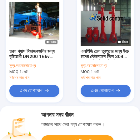
তরল গ্যাস বিভাজকগুলির জন্য
এলপিজি তেল তুরপুনের জন্য উচ্চ
বৃষ্টিরোধী DN200 16kv
চাপের স্টেইনলেস স্টিল 304
ফ্লেয়ার সরঞ্জাম
ফ্লেয়ার ইগনিশন ডিভাইস
মূল্য:
আলোচনাযোগ্য
মূল্য:
আলোচনাযোগ্য
AC/DC
MOQ:
1 সেট
MOQ:
1 সেট
সর্বশেষ দাম পান
সর্বশেষ দাম পান
এখন যোগাযোগ
এখন যোগাযোগ
আপনার সময় বাঁচান
আমাদের সাথে সেরা পণ্য যোগাযোগ করুন।