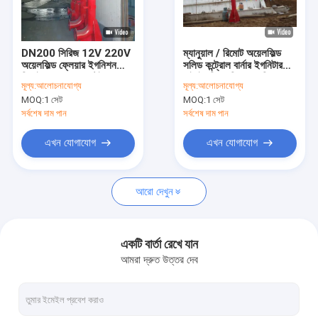
কারখানা ভ্রমণ
মান নিয়ন্ত্রণ
DN200 সিরিজ 12V 220V
ম্যানুয়াল / রিমোট অয়েলফিল্ড
অয়েলফিল্ড ফ্লেয়ার ইগনিশন
সলিড কন্ট্রোল বার্নার ইগনিটার
যোগাযোগ করুন
ডিভাইস AC/DC স্টেইনলেস
হাই ইগনিশন ফ্রিকোয়েন্সি
মূল্য:
আলোচনাযোগ্য
মূল্য:
আলোচনাযোগ্য
স্টিল 304
রেইনপ্রুফ
MOQ:
1 সেট
MOQ:
1 সেট
খবর
সর্বশেষ দাম পান
সর্বশেষ দাম পান
উদ্ধৃতির জন্য আবেদন
এখন যোগাযোগ
এখন যোগাযোগ
VR
আরো দেখুন
ড্রিলিং কাদা সিস্টেম
একটি বার্তা রেখে যান
আমরা দ্রুত উত্তর দেব
রৈখিক মোশন শেল শেকার
ড্রিলিং কাদা কেন্দ্রতত্ত্বে