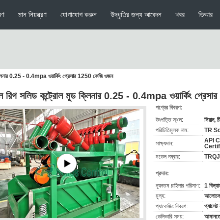
মণ
মান নিয়ন্ত্রণ
যোগাযোগ করুন
উদ্ধৃতির জন্য আবেদন
খবর
ভিআর
 ক্লিনার 0.25 - 0.4mpa ওয়ার্কিং প্রেসার 1250 কেজি ওজন
িল রিগ সলিড কন্ট্রোল মুড ক্লিনার 0.25 - 0.4mpa ওয়ার্কিং প্রে
পণ্যের বিবরণ:
উৎপত্তি স্থল:
সিয়ান, চ
পরিচিতিমুলক নাম:
TR So
API C
সাক্ষ্যদান:
Certi
মডেল নম্বার:
TRQJ2
প্রদান:
ন্যূনতম চাহিদার পরিমাণ:
1 বিন্য
মূল্য:
আলোচনা
প্যাকেজিং বিবরণ:
প্যালেট
ডেলিভারি সময়:
আমানতে