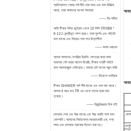
প্রতিস্থাপন শেকার পর্দা দীর্ঘ সেবা সময় এবং ভাল চিকিত্সা
আছে. তারা আমাদের অনেক সাহায্য!
আমাদে
—— মিঃ সামির
আমি টিআর সলিড কন্ট্রোল থেকে 10 পিসি TRSB8 *
6-12J কেন্দ্রীভূত পাম্প ক্রয়। তারা সুদর্শন এবং সত্যিই
ভাল মানের এবং বিক্রয় সেবা পরে চিন্তাশীল!
—— জনাব ওয়ারেন
আমরা আমাদের তেলফিল্ড ড্রিলিং ক্ষেত্রের জন্য কাদা
ব্যবস্থা সেট করার আদেশ দিয়েছি, টিআর পণ্যটি সাইটে
ভাল পারফরম্যান্স দেখিয়েছে। আমরা এটা অনেক পছন্দ করি!
—— ডিয়েগো ওলব্রিক
আমাদ
টিআর SHAKER পর্দা শীর্ষ মানের এবং ভাল দাম আছে।
আমরা 4 বছর ধরে TR এর থেকে তাদের ক্রয় করা
হয়েছে।
—— Nghiem থিক হাই
ডেস
চমৎকার সেবা এবং উচ্চ মানের এবং উচ্চ খ্যাতি সঙ্গে ভাল
কোম্পানি। আমাদের নির্ভরযোগ্য সরবরাহকারী এক, পণ্য
সময় এবং চমৎকার প্যাকেজ বিতরণ করা হয়।
দেশান