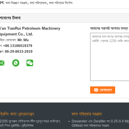
,
,
যাগ:
কাদা নিয়ন্ত্রণ সরঞ্জাম
কাদা পরিস্কারক
কাদা পরিস্কার সিস্টেম
গাযোগের ঠিকানা
i'an TianRui Petroleum Machinery
আমাদের সরাসরি আপনার তদন্ত 
quipment Co., Ltd.
যক্তি যোগাযোগ:
Mr. Wu
েল:
+86 13186019379
যাক্স:
86-29-8633-2919
ড্রিলিং কাদা কেন্দ্রতত্ত্বে
কাদা পরিষ্কার সরঞ্জাম
2205 ডুপ্লেক্স স্টেইনলেস স্টীল তুরপুন মাদুর সংমিশ্রণ,
Desander এবং Desilter সহ 0.25-0.4 M
হাই স্পিড ডুয়ার্টারিং সেন্ট্রিফিউজ
Oilfield কাদা পরিষ্কারের সরঞ্জাম