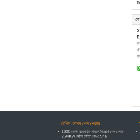
ট্
যো
X
E
ব্
ট
ফ্
রৈখিক মোশন শেল শেকার
1630 কেজি অয়েলফিল্ড সলিডস নিয়ন্ত্রণ শেল শেকার,
2.94KW মোটর চালিত শেકર Sha