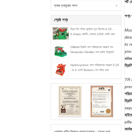
শর্ট 
স্লাজ ভ্যাকুয়াম পাম্প
পণ্য 
শ্রেষ্ঠ পণ্য
ড্রিল রিগ সলিড কন্ট্রোল মুড ক্লিনার 0.25 -
Mud
0.4mpa ওয়ার্কিং প্রেসার 1250 কেজি ওজন
des
to 
Oilfield ড্রিলিং মাদ পরিষ্কারের সরঞ্জাম মাদ
you 
Desander Desilter সঙ্গে API স্ট্যান্ডার্ড
rifm 
ড্রিল
Hydrocyclone কাদা পরিষ্কারের সরঞ্জাম 0.25
- 0.4 এমপি Bottom শেল শাটার সঙ্গে
TR 
pre
পরিচ
ড্রিল
sep
হাইড্
effe
কার্য
পেশাদার কঠিন নিয়ন্ত্রণ প্রস্তুতকারক। তাদের পণ্য