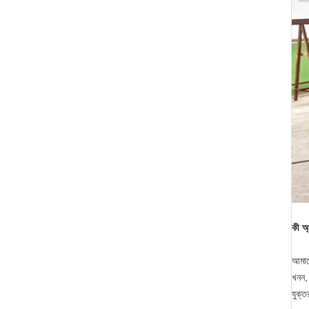
কী অ্
আমাদে
খনন, 
যুক্ত