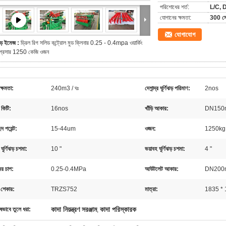
পরিশোধের শর্ত:
L/C, D/
যোগানের ক্ষমতা:
300 সে
যোগাযোগ
ড় ইমেজ :
ড্রিল রিগ সলিড কন্ট্রোল মুড ক্লিনার 0.25 - 0.4mpa ওয়ার্কিং
্রেসার 1250 কেজি ওজন
ক্ষমতা:
240m3 / ঘঃ
দেশান্দ্র ঘূর্ণিঝড় পরিমাণ:
2nos
 কিটি:
16nos
খাঁড়ি আকার:
DN15
েদ পয়েন্ট:
15-44um
ওজন:
1250kg
ঘূর্ণিঝড় চশমা:
10 "
ভয়াবহ ঘূর্ণিঝড় চশমা:
4 "
র চাপ:
0.25-0.4MPa
আউটলেট আকার:
DN20
 শেকার:
TRZS752
মাত্রা:
1835 *
কাদা নিয়ন্ত্রণ সরঞ্জাম
কাদা পরিস্কারক
ষভাবে তুলে ধরা:
,