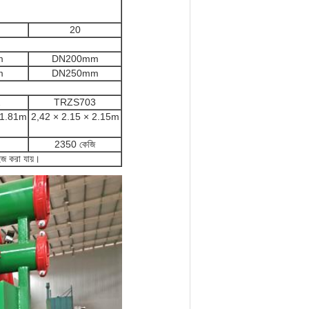
20
m
DN200mm
m
DN250mm
2
TRZS703
 1.81m
2,42 × 2.15 × 2.15m
2350 কেজি
ইজ করা যায়।