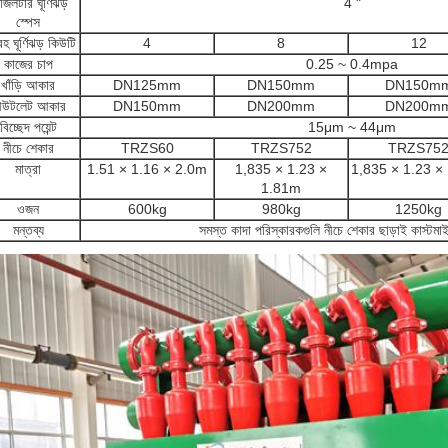
জিলটার ঘূর্ণিঝড়
4 "
স্পেস
বহ ঘূর্ণিঝড় কিউটি
4
8
12
কাজের চাপ
0.25 ~ 0.4mpa
খাঁড়ি আকার
DN125mm
DN150mm
DN150m
উটলেট আকার
DN150mm
DN200mm
DN200m
বিচ্ছেদ পয়েন্ট
15μm ~ 44μm
নীচে শেকার
TRZS60
TRZS752
TRZS75
মাত্রা
1.51 × 1.16 × 2.0m
1,835 × 1.23 ×
1,835 × 1.23 ×
1.81m
ওজন
600kg
980kg
1250kg
মন্তব্য
সমস্ত কাদা পরিস্কারকগুলি নীচে শেকার ছাড়াই কাস্টমা