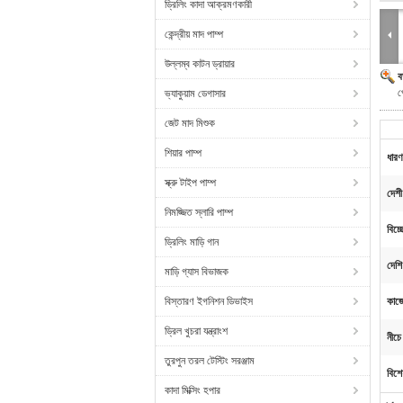
ড্রিলিং কাদা আক্রমণকারী
কেন্দ্রীয় মাদ পাম্প
উল্লম্ব কাটন ড্রায়ার
ব
প
ভ্যাকুয়াম ডেগাসার
জেট মাদ মিশুক
শিয়ার পাম্প
ধারণ
স্ক্রু টাইপ পাম্প
দেশী
নিমজ্জিত স্লারি পাম্প
বিচ্ছ
ড্রিলিং মাড়ি গান
দেশি 
মাড়ি গ্যাস বিভাজক
বিস্তারণ ইগনিশন ডিভাইস
কাজে
ড্রিল খুচরা যন্ত্রাংশ
নীচে
তুরপুন তরল টেস্টিং সরঞ্জাম
বিশে
কাদা মিক্সিং হপার