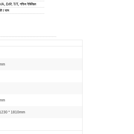
A, D/P, T/T, পশ্চিম ইউনিয়ন
ট / মাস
0mm
0mm
 1230 * 1810mm