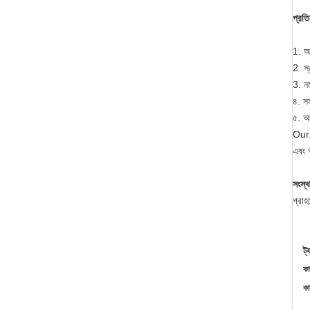
প্রতি
1. আ
2. স্
3. নম
৪. স
৫. আম
Our. 
এবং 
সংস্থ
গ্রাহ
ট্
কা
কা