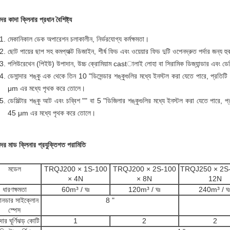
র কাদা ক্লিনার প্রধান বৈশিষ্ট্য
মেকানিকাল ডেক অপারেশন চলাকালীন, নির্ভরযোগ্য কর্মক্ষমতা।
ছোট পায়ের ছাপ সহ কমপ্যাক্ট ডিজাইন, শীর্ষ ফিড এবং ওয়েয়ার ফিড দুটি ওপেন
দ্রুত পর্দার জন্য হু
পলিউরেথেন (পিইউ) উপাদান, উচ্চ ক্রোমিয়াম castালাই লোহা বা সিরামিক ডিজ্যান্ডার এবং ডেস
ডেসান্দার শঙ্কু এক থেকে তিন 10 "ডিসেন্ডার শঙ্কুগুলির মধ্যে ইনস্টল করা যেতে পারে, প্রত
μm এর মধ্যে পৃথক করে তোলে।
ডেসিল্টার শঙ্কু আট এবং চব্বিশ "" বা 5 "ডিজিলার শঙ্কুগুলির মধ্যে ইনস্টল করা যেতে পারে, 
45 μm এর মধ্যে পৃথক করে তোলে।
ের মাড ক্লিনার প্রযুক্তিগত পরামিতি
মডেল
TRQJ200 × 1S-100
TRQJ200 × 2S-100
TRQJ250 × 2S
× 4N
× 8N
12N
ধারণক্ষমতা
60m³ / ঘঃ
120m³ / ঘঃ
240m³ / ঘ
ানডার সাইক্লোন
8 "
স্পেস
্দার ঘূর্ণিঝড় কোটি
1
2
2