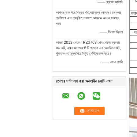
ডি
—— হোসেন জাফারি
আপনার ভাল পরে বিক্রয় পরিষেবা জন্য ধন্যবাদ। চমৎকার
ভয়া
প্রশিক্ষণ এবং প্রযুক্তি সহায়তা আমাকে অনেক সাহায্য
করে
—— মিসেস ক্রিনা
আ
আমরা 2012 থেকে TRZS703 শেল শেকার ব্যবহার
শুরু করি, এখন আমাদের 8 টি গ্রাহক এর তেলফিল্ড সাইট,
যুক্তিসংগত মূল্য দিয়ে নিখুঁত মেশিনে কাজ করে।
—— এসএ কাজী
তোমার দর্শন লগ করা অনলাইন চ্যাট এখন