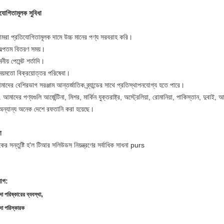
যোগিতামূলক সুবিধা
মরা প্রতিযোগিতামূলক দামে উচ্চ মানের পণ্য সরবরাহ করি।
বল্পতম বিতরণ সময়।
নীয় পেমেন্ট শর্তাদি।
ময়মতো বিক্রয়োত্তর পরিষেবা।
াদের বেশিরভাগ সরঞ্জাম আন্তর্জাতিক ব্র্যান্ডের সাথে প্রতিস্থাপনযোগ্য হতে পারে।
আমাদের পণ্যগুলি আর্জেন্টিনা, মিশর, মার্কিন যুক্তরাষ্ট্র, অস্ট্রেলিয়া, রোমানিয়া, পাকিস্তান, দুবাই, আ
অন্যান্য অনেক দেশে রফতানি করা হয়েছে।
া
কের সন্তুষ্টি হ'ল টিআর সলিউডস নিয়ন্ত্রণের সর্বাধিক সাধনা purs
যাগ:
,
দা পরিষ্কারের ব্যবস্থা
দা পরিস্কারক