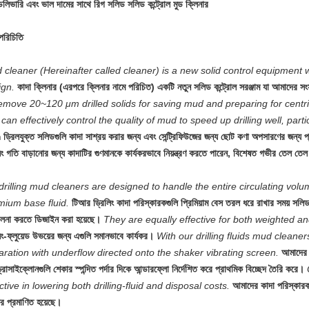
ডেলিভারি এবং ভাল দামের সাথে রিগ সলিড সলিড কন্ট্রোল মুড ক্লিনার
পরিচিতি
 cleaner (Hereinafter called cleaner) is a new solid control equipment
ign.
কাদা ক্লিনার (এরপরে ক্লিনার নামে পরিচিত) একটি নতুন সলিড কন্ট্রোল সরঞ্জাম যা আমাদের সং
remove 20~120 μm drilled solids for saving mud and preparing for centri
can effectively control the quality of mud to speed up drilling well, particu
ড্রিলযুক্ত সলিডগুলি কাদা সাশ্রয় করার জন্য এবং সেন্ট্রিফিউজের জন্য ছোট কণা অপসারণের জন্য প
িং গতি বাড়ানোর জন্য কাদাটির গুণমানকে কার্যকরভাবে নিয়ন্ত্রণ করতে পারেন, বিশেষত গভীর তেল তে
drilling mud cleaners are designed to handle the entire circulating volu
mium base fluid.
টিআর ড্রিলিং কাদা পরিস্কারকগুলি প্রিমিয়াম বেস তরল ধরে রাখার সময় সল
ালনা করতে ডিজাইন করা হয়েছে।
They are equally effective for both weighted and
িং-ফ্লুয়েড উভয়ের জন্য এগুলি সমানভাবে কার্যকর।
With our drilling fluids mud clean
aration with underflow directed onto the shaker vibrating screen.
আমাদের 
রোসাইক্লোনগুলি শেকার স্পন্দিত পর্দার দিকে আন্ডারফ্লো নির্দেশিত করে প্রাথমিক বিচ্ছেদ তৈরি করে।
ctive in lowering both drilling-fluid and disposal costs.
আমাদের কাদা পরিস্কারকর
কর প্রমাণিত হয়েছে।