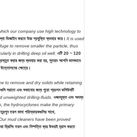
 which our company use high technology to
স্থা ডিজাইন করতে উচ্চ প্রযুক্তি ব্যবহার করে।
It is used
fuge to remove smaller the particle, thus
larly in drilling deep oil well.
এটি 20 ~ 120
্রস্তুত করার জন্য ব্যবহার করা হয়, সুতরাং আপনি ভালভাবে
ল উত্তোলনের ক্ষেত্রে।
me to remove and dry solids while retaining
িডগুলি সরাতে এবং শুকানোর জন্য পুরো প্রচলন ভলিউমটি
 unweighted drilling-fluids.
ওজনযুক্ত এবং অদম্য
ers, the hydrocyclones make the primary
তুরপুন তরল কাদা পরিস্কারকগুলির সাথে,
Our mud cleaners have been proved
া ড্রিলিং তরল এবং নিষ্পত্তি ব্যয় উভয়ই হ্রাস করতে