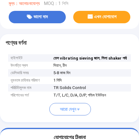
মূল্য：আলোচনাযোগ্য
MOQ：1 পিসি
ভালো দাম
এখন যোগাযোগ
পণ্যের বর্ণনা
হাইলাইট
,
তেল vibrating sieving জাল
শিলা shaker পর্দা
উৎপত্তি স্থল
সিয়ান, চীন
ডেলিভারি সময়
5-8 কাজ দিন
ন্যূনতম চাহিদার পরিমাণ
1 পিসি
পরিচিতিমুলক নাম
TR Solids Control
পরিশোধের শর্ত
T/T, L/C, D/A, D/P, পশ্চিম ইউনিয়ন
আরো দেখুন
যোগাযোগের ঠিকানা