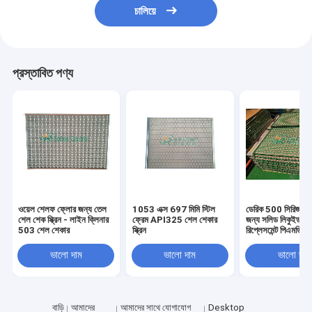
চালিয়ে
প্রস্তাবিত পণ্য
ওয়েল শেলফ ফ্লোর জন্য তেল
1053 এক্স 697 মিমি স্টিল
ডেরিক 500 সিরিজ শে
শেল শেক স্ক্রিন - লাইন ক্লিনার
ফ্রেম API325 শেল শেকার
জন্য সলিড লিকুইড সে
503 শেল শেকার
স্ক্রিন
রিপ্লেসমেন্ট পিএমডি মেশ
ভালো দাম
ভালো দাম
ভালো দাম
বাড়ি
আমাদের
আমাদের সাথে যোগাযোগ
Desktop