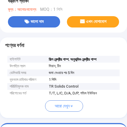
যন্ত্রাংশ প্যাকিং
মূল্য：আলোচনাযোগ্য
MOQ：1 পিসি
ভালো দাম
এখন যোগাযোগ
পণ্যের বর্ণনা
হাইলাইট
,
শিল্প কেন্দ্রীয় পাম্প
অনুভূমিক কেন্দ্রীয় পাম্প
উৎপত্তি স্থল
সিয়ান, চীন
ডেলিভারি সময়
জমা দেওয়ার পর 5 দিন
ন্যূনতম চাহিদার পরিমাণ
1 পিসি
পরিচিতিমুলক নাম
TR Solids Control
পরিশোধের শর্ত
T/T, L/C, D/A, D/P, পশ্চিম ইউনিয়ন
আরো দেখুন