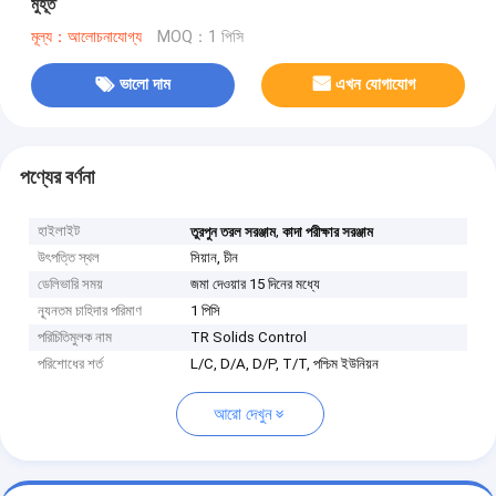
মুহূর্ত
মূল্য：আলোচনাযোগ্য
MOQ：1 পিসি
ভালো দাম
এখন যোগাযোগ
পণ্যের বর্ণনা
হাইলাইট
,
তুরপুন তরল সরঞ্জাম
কাদা পরীক্ষার সরঞ্জাম
উৎপত্তি স্থল
সিয়ান, চীন
ডেলিভারি সময়
জমা দেওয়ার 15 দিনের মধ্যে
ন্যূনতম চাহিদার পরিমাণ
1 পিসি
পরিচিতিমুলক নাম
TR Solids Control
পরিশোধের শর্ত
L/C, D/A, D/P, T/T, পশ্চিম ইউনিয়ন
আরো দেখুন