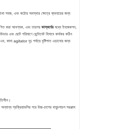
রাখা সহজ, এবং কঠোর অবস্থার ক্ষেত্রে ব্যবহারের জন্য
 স্থগিত করা আবশ্যক, এবং তারপর
ভাস্কর্যের
মধ্যে ইনজেকশন,
উডার এবং ছোট পরিমাণে বেন্টোনেট হিসাবে কার্যকর কঠিন
ব, কাদা agitator দৃঢ় পর্যায়ে বৃষ্টিপাত এড়ানোর জন্য
িতিশীল।
অন্যান্য প্রক্রিয়াগুলির পরে উচ্চ-চাপের বায়ুচলাচল সরঞ্জাম