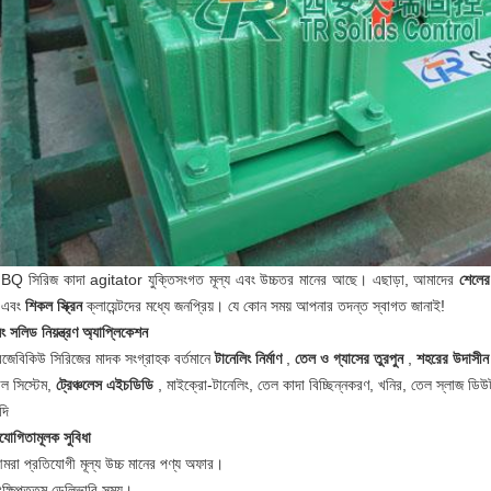
Q সিরিজ কাদা agitator যুক্তিসংগত মূল্য এবং উচ্চতর মানের আছে।
এছাড়া, আমাদের
শেলের
এবং
শিকল
স্ক্রিন
ক্লায়েন্টদের মধ্যে জনপ্রিয়।
যে কোন সময় আপনার তদন্ত স্বাগত জানাই!
িং সলিড নিয়ন্ত্রণ অ্যাপ্লিকেশন
জেবিকিউ সিরিজের মাদক সংগ্রাহক বর্তমানে
টানেলিং নির্মাণ
,
তেল ও গ্যাসের তুরপুন
,
শহরের উদাসীন 
রোল সিস্টেম,
ট্রেঞ্চলেস এইচডিডি
, মাইক্রো-টানেলিং, তেল কাদা বিচ্ছিন্নকরণ, খনির, তেল স্লাজ ডিউটার
দি
যোগিতামূলক সুবিধা
মরা প্রতিযোগী মূল্য উচ্চ মানের পণ্য অফার।
ংক্ষিপ্ততম ডেলিভারি সময়।