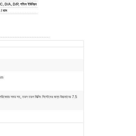
C, D/A, D/P, পশ্চিম ইউনিয়ন
 / মাস
mm
ঘ পরিষেবার সময় সহ, তরল তরল মিক্সিং সিস্টেমের জন্য উচ্চমানের 7.5