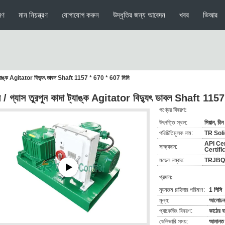
মণ
মান নিয়ন্ত্রণ
যোগাযোগ করুন
উদ্ধৃতির জন্য আবেদন
খবর
ভিআর
া ট্যাঙ্ক Agitator বিদ্যুৎ ডাবল Shaft 1157 * 670 * 607 মিমি
 / গ্যাস তুরপুন কাদা ট্যাঙ্ক Agitator বিদ্যুৎ ডাবল Shaft 11
পণ্যের বিবরণ:
উৎপত্তি স্থল:
সিয়ান, চীন
পরিচিতিমুলক নাম:
TR Soli
API Cer
সাক্ষ্যদান:
Certifi
মডেল নম্বার:
TRJBQ
প্রদান:
ন্যূনতম চাহিদার পরিমাণ:
1 পিসি
মূল্য:
আলোচনা
প্যাকেজিং বিবরণ:
কাঠের ব
ডেলিভারি সময়:
আমানত প