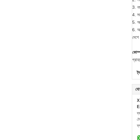
3. নম
4. সম
5. আম
6. আম
দেশে 
কোম্প
গ্রাহ
ট্
যো
X
E
ব্
ট
ফ্