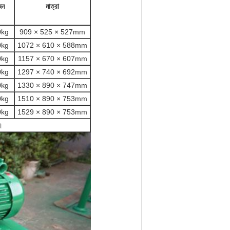
জন
মাত্রা
0kg
909 × 525 × 527mm
0kg
1072 × 610 × 588mm
0kg
1157 × 670 × 607mm
0kg
1297 × 740 × 692mm
0kg
1330 × 890 × 747mm
0kg
1510 × 890 × 753mm
0kg
1529 × 890 × 753mm
।