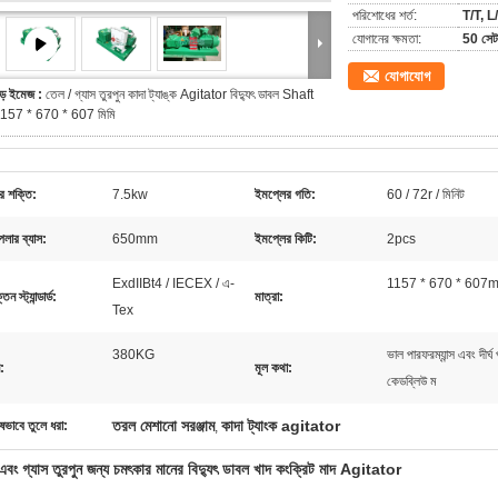
পরিশোধের শর্ত:
T/T, L/
যোগানের ক্ষমতা:
50 সেট
যোগাযোগ
ড় ইমেজ :
তেল / গ্যাস তুরপুন কাদা ট্যাঙ্ক Agitator বিদ্যুৎ ডাবল Shaft
157 * 670 * 607 মিমি
র শক্তি:
7.5kw
ইমপ্লের গতি:
60 / 72r / মিনিট
লার ব্যাস:
650mm
ইমপ্লের কিটি:
2pcs
ExdIIBt4 / IECEX / এ-
1157 * 670 * 607
তন স্ট্যান্ডার্ড:
মাত্রা:
Tex
380KG
ভাল পারফরম্যান্স এবং দীর্
:
মূল কথা:
কেডব্লিউ ম
তরল মেশানো সরঞ্জাম
কাদা ট্যাংক agitator
ষভাবে তুলে ধরা:
,
এবং গ্যাস তুরপুন জন্য চমৎকার মানের বিদ্যুৎ ডাবল খাদ কংক্রিট মাদ Agitator