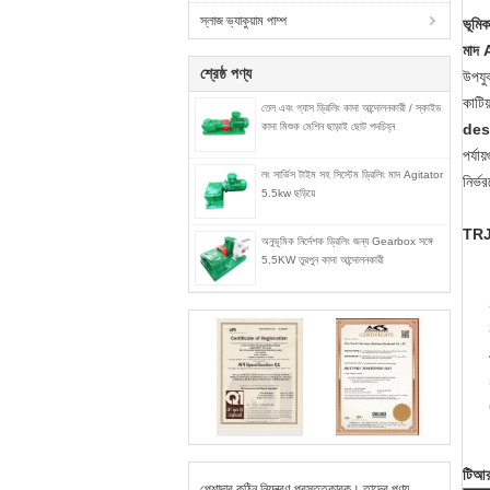
স্লাজ ভ্যাকুয়াম পাম্প
ভূমিক
মাদ 
শ্রেষ্ঠ পণ্য
উপযু
কাটি
তেল এবং গ্যাস ড্রিলিং কাদা আন্দোলনকারী / স্কাইড
কাদা মিশুক মেশিন ছাড়াই ছোট পদচিহ্ন
des
পর্যা
লং সার্ভিস টাইম সহ সিস্টেম ড্রিলিং মাদ Agitator
নির্
5.5kw ছড়িয়ে
TRJB
অনুভূমিক নির্দেশক ড্রিলিং জন্য Gearbox সঙ্গে
5.5KW তুরপুন কাদা আন্দোলনকারী
টিআর
পেশাদার কঠিন নিয়ন্ত্রণ প্রস্তুতকারক। তাদের পণ্য