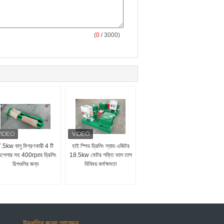
(
0
/ 3000)
.5kw বালু মিশ্রণকারী 4 টি
হাই স্পিড ড্রিলিং ল্যাড এজিটর
পেলার সহ 400rpm ড্রিলিং
18.5kw মোটর শক্তি ভাল তাপ
রিগগুলির জন্য
বিনিময় কর্মক্ষমতা
উদ্ধৃতির জন্য আবেদন