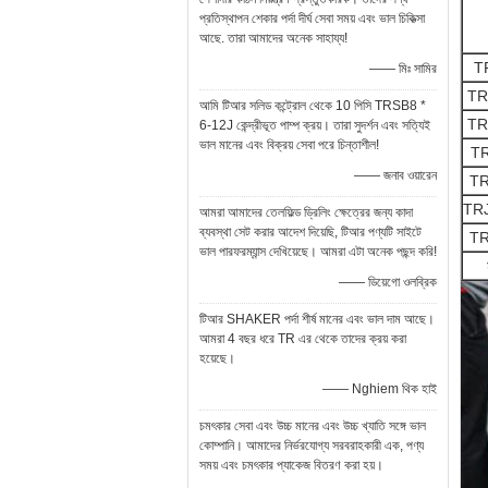
প্রতিস্থাপন শেকার পর্দা দীর্ঘ সেবা সময় এবং ভাল চিকিত্সা
আছে. তারা আমাদের অনেক সাহায্য!
T
—— মিঃ সামির
TR
আমি টিআর সলিড কন্ট্রোল থেকে 10 পিসি TRSB8 *
TR
6-12J কেন্দ্রীভূত পাম্প ক্রয়। তারা সুদর্শন এবং সত্যিই
ভাল মানের এবং বিক্রয় সেবা পরে চিন্তাশীল!
T
—— জনাব ওয়ারেন
T
TR
আমরা আমাদের তেলফিল্ড ড্রিলিং ক্ষেত্রের জন্য কাদা
ব্যবস্থা সেট করার আদেশ দিয়েছি, টিআর পণ্যটি সাইটে
T
ভাল পারফরম্যান্স দেখিয়েছে। আমরা এটা অনেক পছন্দ করি!
—— ডিয়েগো ওলব্রিক
টিআর SHAKER পর্দা শীর্ষ মানের এবং ভাল দাম আছে।
আমরা 4 বছর ধরে TR এর থেকে তাদের ক্রয় করা
হয়েছে।
—— Nghiem থিক হাই
চমৎকার সেবা এবং উচ্চ মানের এবং উচ্চ খ্যাতি সঙ্গে ভাল
কোম্পানি। আমাদের নির্ভরযোগ্য সরবরাহকারী এক, পণ্য
সময় এবং চমৎকার প্যাকেজ বিতরণ করা হয়।