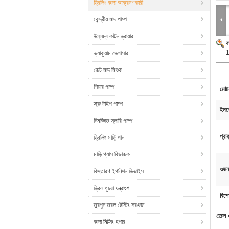
ড্রিলিং কাদা আক্রমণকারী
কেন্দ্রীয় মাদ পাম্প
উল্লম্ব কাটন ড্রায়ার
ব
1
ভ্যাকুয়াম ডেগাসার
জেট মাদ মিশুক
শিয়ার পাম্প
মোট
স্ক্রু টাইপ পাম্প
ইমপে
নিমজ্জিত স্লারি পাম্প
প্রাক্
ড্রিলিং মাড়ি গান
মাড়ি গ্যাস বিভাজক
ওজন
বিস্তারণ ইগনিশন ডিভাইস
ড্রিল খুচরা যন্ত্রাংশ
বিশে
তুরপুন তরল টেস্টিং সরঞ্জাম
তেল 
কাদা মিক্সিং হপার