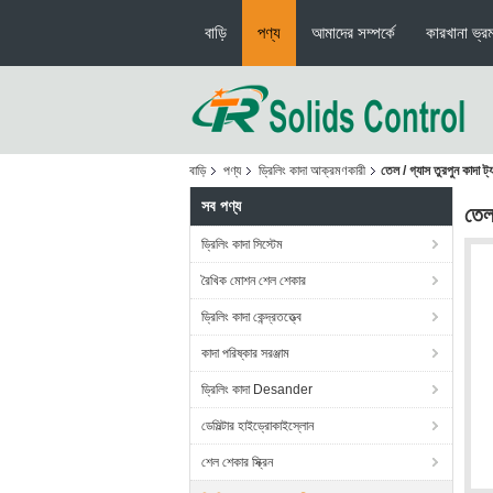
বাড়ি
পণ্য
আমাদের সম্পর্কে
কারখানা ভ্র
বাড়ি
পণ্য
ড্রিলিং কাদা আক্রমণকারী
তেল / গ্যাস তুরপুন কাদ
সব পণ্য
তেল
ড্রিলিং কাদা সিস্টেম
রৈখিক মোশন শেল শেকার
ড্রিলিং কাদা কেন্দ্রতত্ত্বে
কাদা পরিষ্কার সরঞ্জাম
ড্রিলিং কাদা Desander
ডেসিল্টার হাইড্রোকাইস্লোন
শেল শেকার স্ক্রিন