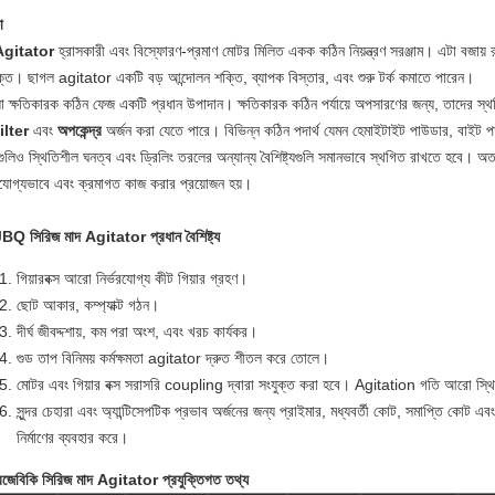
া
Agitator
হ্রাসকারী এবং বিস্ফোরণ-প্রমাণ মোটর মিলিত একক কঠিন নিয়ন্ত্রণ সরঞ্জাম। এটা বজায় 
ক্ত। ছাগল agitator একটি বড় আন্দোলন শক্তি, ব্যাপক বিস্তার, এবং শুরু টর্ক কমাতে পারেন।
য়া ক্ষতিকারক কঠিন ফেজ একটি প্রধান উপাদান। ক্ষতিকারক কঠিন পর্যায়ে অপসারণের জন্য, তাদের
ilter
এবং
অপকেন্দ্র
অর্জন করা যেতে পারে। বিভিন্ন কঠিন পদার্থ যেমন হেমাইটাইট পাউডার, বাইট পা
য়গুলিও স্থিতিশীল ঘনত্ব এবং ড্রিলিং তরলের অন্যান্য বৈশিষ্ট্যগুলি সমানভাবে স্থগিত রাখতে হবে। অতএ
ভরযোগ্যভাবে এবং ক্রমাগত কাজ করার প্রয়োজন হয়।
Q সিরিজ মাদ Agitator প্রধান বৈশিষ্ট্য
গিয়ারবক্স আরো নির্ভরযোগ্য কীট গিয়ার গ্রহণ।
ছোট আকার, কম্প্যাক্ট গঠন।
দীর্ঘ জীবদ্দশায়, কম পরা অংশ, এবং খরচ কার্যকর।
গুড তাপ বিনিময় কর্মক্ষমতা agitator দ্রুত শীতল করে তোলে।
মোটর এবং গিয়ার বক্স সরাসরি coupling দ্বারা সংযুক্ত করা হবে।
Agitation গতি আরো স্থ
সুন্দর চেহারা এবং অ্যান্টিসেপটিক প্রভাব অর্জনের জন্য প্রাইমার, মধ্যবর্তী কোট, সমাপ্তি কোট এবং 
নির্মাণের ব্যবহার করে।
জেবিকি সিরিজ মাদ Agitator প্রযুক্তিগত তথ্য