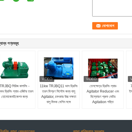
যান্য পণ্যসমূহ
TRJBQ সিরিজ কাপলিং -
11kw TRJBQ11 ভাল ড্রিলিং
তেলক্ষেত্র ড্রিলিং ল্যাড
7
্কড ড্রিলিং ল্যাড এজিটর তরল
তরল মিশ্রণ সিস্টেম জন্য বালু
Agitator Reducer এবং
ইম
হোমোজেনাইজেশন জন্য
Agitator, চমৎকার উচ্চ দক্ষতা
বিস্ফোরণ প্রুফ মোটর
বালু মিশুক মেশিন সঙ্গে
Agitation শক্তি
ড্রিলিং কাদা কেন্দ্রতত্ত্বে
কাদা পরিষ্কার সরঞ্জাম