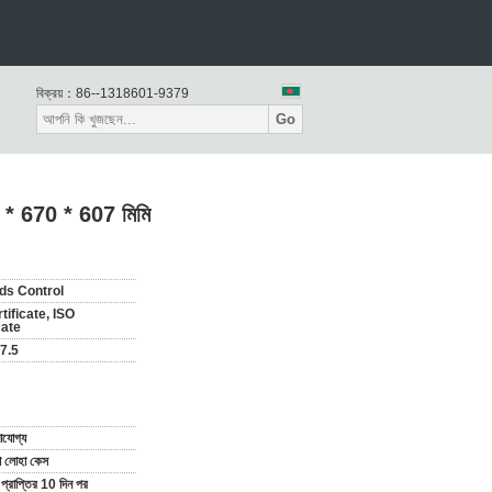
বিক্রয়：
86--1318601-9379
Go
57 * 670 * 607 মিমি
ds Control
tificate, ISO
cate
7.5
যোগ্য
া লোহা কেস
্রাপ্তির 10 দিন পর