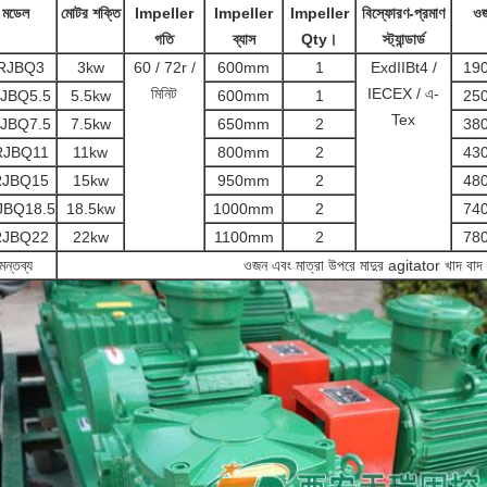
মডেল
মোটর শক্তি
Impeller
Impeller
Impeller
বিস্ফোরণ-প্রমাণ
ও
গতি
ব্যাস
Qty।
স্ট্যান্ডার্ড
RJBQ3
3kw
60 / 72r /
600mm
1
ExdIIBt4 /
19
মিনিট
IECEX / এ-
JBQ5.5
5.5kw
600mm
1
25
Tex
JBQ7.5
7.5kw
650mm
2
38
RJBQ11
11kw
800mm
2
43
RJBQ15
15kw
950mm
2
48
JBQ18.5
18.5kw
1000mm
2
74
RJBQ22
22kw
1100mm
2
78
মন্তব্য
ওজন এবং মাত্রা উপরে মাদুর agitator খাদ বাদ