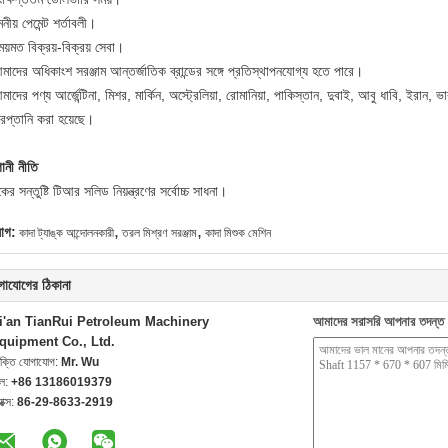
নীয় পেমেন্ট শর্তাবলী।
য়মত বিক্রয়-বিক্রয় সেবা।
াদের অধিকাংশ সরঞ্জাম আন্তর্জাতিক ব্রান্ডের সঙ্গে প্রতিস্থাপনযোগ্য হতে পারে।
াদের পণ্য আর্জেন্টিনা, মিশর, মার্কিন, অস্ট্রেলিয়া, রোমানিয়া, পাকিস্তান, দুবাই, আবু ধাবি, ইরান, ভ
রপ্তানি করা হয়েছে।
ানী নীতি
কের সন্তুষ্টি টিআর সলিড নিয়ন্ত্রণের সর্বোচ্চ সাধনা।
,
,
যাগ:
কাদা ট্যাঙ্ক আন্দোলনকারী
তরল মিশ্রণ সরঞ্জাম
কাদা মিশুক মেশিন
গাযোগের ঠিকানা
i'an TianRui Petroleum Machinery
আমাদের সরাসরি আপনার তদন্ত 
quipment Co., Ltd.
যক্তি যোগাযোগ:
Mr. Wu
েল:
+86 13186019379
যাক্স:
86-29-8633-2919