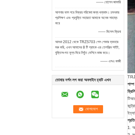
—— হোসেন জাফারি
আপনার ভাল পরে বিক্রয় পরিষেবা জন্য ধন্যবাদ। চমৎকার
প্রশিক্ষণ এবং প্রযুক্তি সহায়তা আমাকে অনেক সাহায্য
করে
—— মিসেস ক্রিনা
আমরা 2012 থেকে TRZS703 শেল শেকার ব্যবহার
শুরু করি, এখন আমাদের 8 টি গ্রাহক এর তেলফিল্ড সাইট,
যুক্তিসংগত মূল্য দিয়ে নিখুঁত মেশিনে কাজ করে।
—— এসএ কাজী
TRJB
তোমার দর্শন লগ করা অনলাইন চ্যাট এখন
পাম্প
ড্রিল
টিআর
কন্ট্
ইত্যা
প্রতি
1. আ
2. স