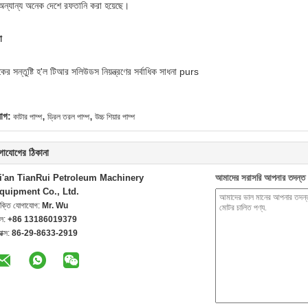
অন্যান্য অনেক দেশে রফতানি করা হয়েছে।
া
কের সন্তুষ্টি হ'ল টিআর সলিউডস নিয়ন্ত্রণের সর্বাধিক সাধনা purs
,
,
যাগ:
কাটার পাম্প
ড্রিল তরল পাম্প
উচ্চ শিয়ার পাম্প
গাযোগের ঠিকানা
i'an TianRui Petroleum Machinery
আমাদের সরাসরি আপনার তদন্ত 
quipment Co., Ltd.
যক্তি যোগাযোগ:
Mr. Wu
েল:
+86 13186019379
যাক্স:
86-29-8633-2919