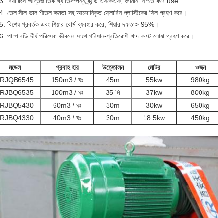
বিয়ারিংস আন্তর্জাতিক খ্যাতিসম্পন্ন ব্র্যান্ড এসকেএফ, গুণমান নিশ্চিত করে use
তেল সীল ভাল শীতল ক্ষমতা সহ আমদানিকৃত ফ্লোরিন প্লাস্টিকের সিল গ্রহণ করে।
বিশেষ প্রবর্তক এবং শিয়ার বোর্ড ব্যবহার করে, শিয়ার দক্ষতা> 95%।
পাম্প বডি দীর্ঘ পরিসেবা জীবনের সাথে পরিধান-প্রতিরোধী খাদ কাস্ট লোহা গ্রহণ করে।
মডেল
প্রবাহ হার
উত্তোলন
মোটর
ওজন
RJQB6545
150m3 / ঘঃ
45m
55kw
980kg
RJBQ6535
100m3 / ঘঃ
35 মি
37kw
800kg
RJBQ5430
60m3 / ঘঃ
30m
30kw
650kg
RJBQ4330
40m3 / ঘঃ
30m
18.5kw
450kg