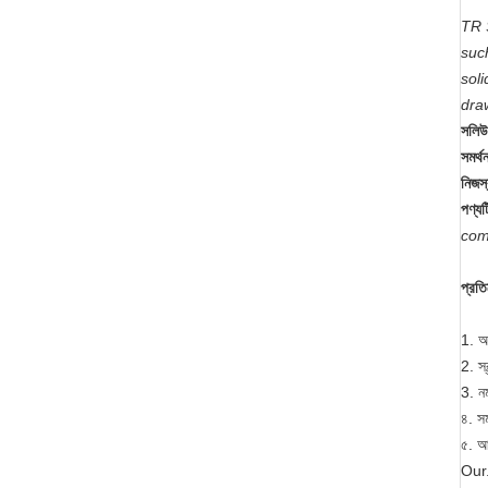
TR S
such
sol
dra
সলিউড
সমর্থ
নিজস্
পণ্য
com
প্রতি
1. আ
2. স্
3. নম
৪. স
৫. আম
Our. 