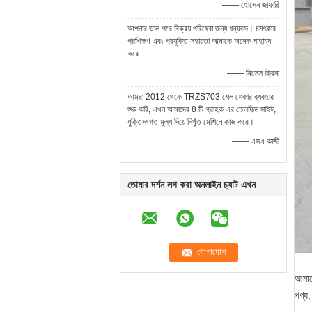
—— হোসেন জাফারি
আপনার ভাল পরে বিক্রয় পরিষেবা জন্য ধন্যবাদ। চমৎকার
প্রশিক্ষণ এবং প্রযুক্তি সহায়তা আমাকে অনেক সাহায্য
করে
—— মিসেস ক্রিনা
আমরা 2012 থেকে TRZS703 শেল শেকার ব্যবহার
শুরু করি, এখন আমাদের 8 টি গ্রাহক এর তেলফিল্ড সাইট,
যুক্তিসংগত মূল্য দিয়ে নিখুঁত মেশিনে কাজ করে।
—— এসএ কাজী
তোমার দর্শন লগ করা অনলাইন চ্যাট এখন
আমাদে
পণ্য,