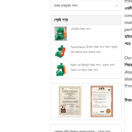
টিআর
স্লাজ ভ্যাকুয়াম পাম্প
একটি 
conf
শ্রেষ্ঠ পণ্য
mate
perf
এইচডিডি শিয়ার পাম্প
হাইড
পারে
Trenchless টানেলিং শিয়ার পাম্প নির্মাণ ড্রিলিং
তরল নিজস্ব নকশা ব্যবহার করুন
Our
শিয়া
ড্রিলিং মড ট্রিটমেন্ট শিয়ার পাম্প, অ্যালো কাস্ট
আয়রন মেড ড্রিল শিয়ার পাম্প
disp
dist
টিআর 
টিআরজ
পেশাদার কঠিন নিয়ন্ত্রণ প্রস্তুতকারক। তাদের পণ্য