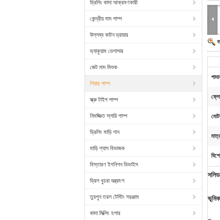
ড্রিলিং কাদা আক্রমণকারী
কেন্দ্রীয় মাদ পাম্প
উল্লম্ব কাটন ড্রায়ার
ব
ভ্যাকুয়াম ডেগাসার
জেট মাদ মিশুক
পাদা
শিয়ার পাম্প
ফ্ল
স্ক্রু টাইপ পাম্প
নিমজ্জিত স্লারি পাম্প
মোট
ড্রিলিং মাড়ি গান
মাত্
মাড়ি গ্যাস বিভাজক
বিশে
বিস্তারণ ইগনিশন ডিভাইস
সলিড 
ড্রিল খুচরা যন্ত্রাংশ
তুরপুন তরল টেস্টিং সরঞ্জাম
ভূমিক
কাদা মিক্সিং হপার