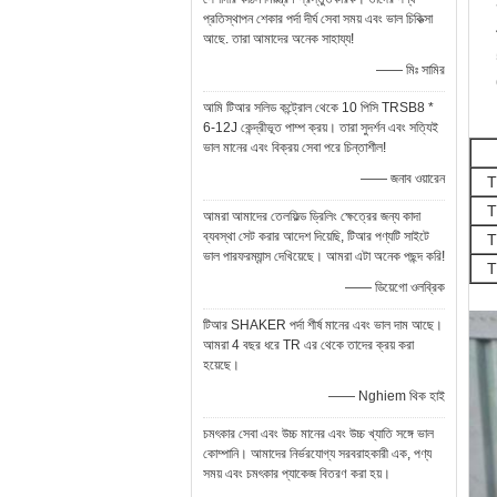
প্রতিস্থাপন শেকার পর্দা দীর্ঘ সেবা সময় এবং ভাল চিকিত্সা
আছে. তারা আমাদের অনেক সাহায্য!
—— মিঃ সামির
আমি টিআর সলিড কন্ট্রোল থেকে 10 পিসি TRSB8 *
6-12J কেন্দ্রীভূত পাম্প ক্রয়। তারা সুদর্শন এবং সত্যিই
ভাল মানের এবং বিক্রয় সেবা পরে চিন্তাশীল!
—— জনাব ওয়ারেন
T
T
আমরা আমাদের তেলফিল্ড ড্রিলিং ক্ষেত্রের জন্য কাদা
ব্যবস্থা সেট করার আদেশ দিয়েছি, টিআর পণ্যটি সাইটে
T
ভাল পারফরম্যান্স দেখিয়েছে। আমরা এটা অনেক পছন্দ করি!
T
—— ডিয়েগো ওলব্রিক
টিআর SHAKER পর্দা শীর্ষ মানের এবং ভাল দাম আছে।
আমরা 4 বছর ধরে TR এর থেকে তাদের ক্রয় করা
হয়েছে।
—— Nghiem থিক হাই
চমৎকার সেবা এবং উচ্চ মানের এবং উচ্চ খ্যাতি সঙ্গে ভাল
কোম্পানি। আমাদের নির্ভরযোগ্য সরবরাহকারী এক, পণ্য
সময় এবং চমৎকার প্যাকেজ বিতরণ করা হয়।