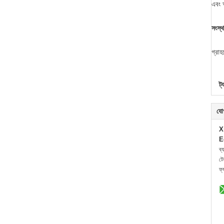
এবং 
সংস্থ
গ্রাহ
ট্
যো
X
E
ব্
ট
ফ্