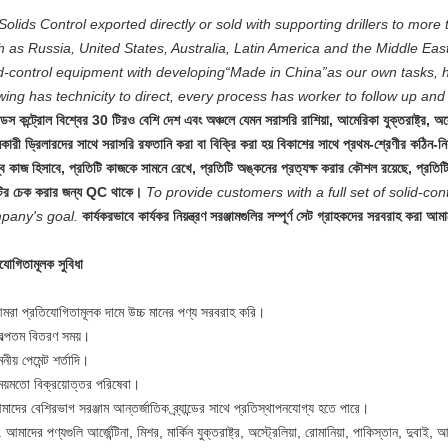
olids Control exported directly or sold with supporting drillers to more
 as Russia, United States, Australia, Latin America and the Middle East
id-control equipment with developing“Made in China”as our own tasks, h
wing has technicity to direct, every process has worker to follow up an
স কন্ট্রোল বিশ্বের 30 টিরও বেশি দেশ এবং অঞ্চলে যেমন সরাসরি রাশিয়া, আমেরিকা যুক্তরাষ্ট্র, অস্
নকারী ড্রিলারদের সাথে সরাসরি রফতানি করা বা বিক্রি করা হয় বিকাশের সাথে প্রথম-শ্রেণীর কঠিন-নিয়
ব কাজ হিসাবে, প্রতিটি কাজকে সামনে রেখে, প্রতিটি অঙ্কনের প্রত্যক্ষ করার কৌশল রয়েছে, প্রতিটি 
টির চেক করার জন্য QC থাকে।
To provide customers with a full set of solid-con
pany's goal.
কার্যকরভাবে কার্যকর নিয়ন্ত্রণ সরঞ্জামগুলির সম্পূর্ণ সেট গ্রাহকদের সরবরাহ করা আম
যোগিতামূলক সুবিধা
মরা প্রতিযোগিতামূলক দামে উচ্চ মানের পণ্য সরবরাহ করি।
বল্পতম বিতরণ সময়।
নীয় পেমেন্ট শর্তাদি।
ময়মতো বিক্রয়োত্তর পরিষেবা।
াদের বেশিরভাগ সরঞ্জাম আন্তর্জাতিক ব্র্যান্ডের সাথে প্রতিস্থাপনযোগ্য হতে পারে।
আমাদের পণ্যগুলি আর্জেন্টিনা, মিশর, মার্কিন যুক্তরাষ্ট্র, অস্ট্রেলিয়া, রোমানিয়া, পাকিস্তান, দুবাই, আ