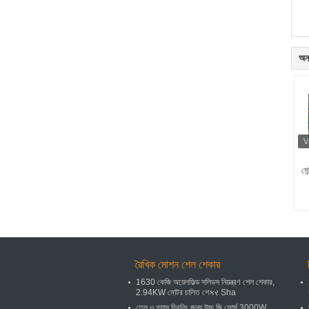
অন্
সে
রৈখিক মোশন শেল শেকার
1630 কেজি অয়েলফিল্ড সলিডস নিয়ন্ত্রণ শেল শেকার,
2.94KW মোটর চালিত শেકર Sha
তেল ও গ্যাস ড্রিলিং জন্য উচ্চ জি ফোর্স 3000W