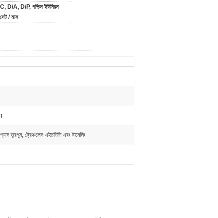
C, D/A, D/P, পশ্চিম ইউনিয়ন
েট / মাস
g
্যাস তুরপুন, ট্রেঞ্চলেস এইচডিডি এবং টানেলিং