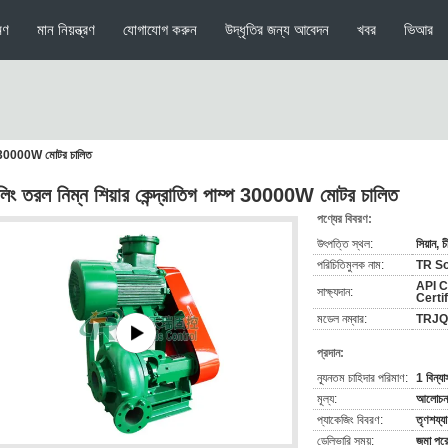
মণ
মান নিয়ন্ত্রণ
যোগাযোগ করুন
উদ্ধৃতির জন্য আবেদন
খবর
ভিআর
পাম্প 30000W মোটর চালিত
িলিং তরল নিম্ন শিয়ার কেন্দ্রাতিগ পাম্প 30000W মোটর চালিত
পণ্যের বিবরণ:
উৎপত্তি স্থল:
সিয়ান, চ
পরিচিতিমুলক নাম:
TR So
API C
সাক্ষ্যদান:
Certi
মডেল নম্বার:
TRJQ
প্রদান:
ন্যূনতম চাহিদার পরিমাণ:
1 বিন্য
মূল্য:
আলোচনা
প্যাকেজিং বিবরণ:
তৃণশয্য
ডেলিভারি সময়:
জমা পরে