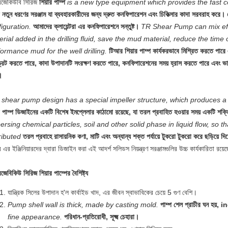
জেকিউবি সিরিজ
শিয়ার পাম্প
is a new type equipment which provides the fast c
নতুন ধরণের সরঞ্জাম যা ব্যবহারকারীদের জন্য দ্রুত কনফিগারেশন এবং চিকিত্সার কাদা সরবরাহ করে।
iguration.
আমাদের ক্লায়েন্টরা এর কনফিগারেশনে সন্তুষ্ট।
TR Shear Pump can mix eff
rial added in the drilling fluid, save the mud material, reduce the time 
ormance mud for the well drilling.
টিআর শিয়ার পাম্প কার্যকরভাবে মিশ্রিত করতে পারে এ
্রেট করতে পারে, কাদা উপাদানটি সংরক্ষণ করতে পারে, কনফিগারেশনের সময় হ্রাস করতে পারে এবং ভাল
।
 shear pump design has a special impeller structure, which produces a 
র পাম্প ডিজাইনের একটি বিশেষ ইমপ্লেলার কাঠামো রয়েছে, যা তরল প্রবাহিত হওয়ার সময় একটি শক্
ersing chemical particles, soil and other solid phase in liquid flow, so t
ributed
তরল প্রবাহে রাসায়নিক কণা, মাটি এবং অন্যান্য শক্ত পর্যায়ে টুকরো টুকরো করে ছড়িয়ে দি
এর ইঞ্জিনিয়ারদের দ্বারা ডিজাইন করা এই আদর্শ সলিডস নিয়ন্ত্রণ সরঞ্জামগুলির উচ্চ কার্যকারিতা রয়ে
েবিকিউ সিরিজ শিয়ার পাম্পের বৈশিষ্ট্য
যান্ত্রিক সিলের উপাদান হ'ল কার্বাইড খাদ, এর জীবন স্বাভাবিকের চেয়ে 5 গুণ বেশি।
Pump shell wall is thick, made by casting mold.
পাম্প শেল প্রাচীর ঘন হয়
fine appearance.
পরিধান-প্রতিরোধী, সূক্ষ্ম চেহারা।