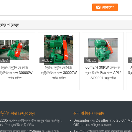
যান্য পণ্যসমূহ
ড্রিলিং ফ্লুইড লো শিয়ার
ড্রিলিং ফ্লুইড লো শিয়ার
60m3/H 30KW তেল এবং
A
ন্ট্রিফিউগাল পাম্প 30000W
সেন্ট্রিফিউগাল পাম্প 30000W
গ্যাস ড্রিলিং শিয়ার পাম্প API /
ড্র
মোটর চালিত
মোটর চালিত
ISO9001 অনুমোদিত
ড্রিলিং কাদা কেন্দ্রতত্ত্বে
কাদা পরিষ্কার সরঞ্জাম
2205 ডুপ্লেক্স স্টেইনলেস স্টীল তুরপুন মাদুর সংমিশ্রণ,
Desander এবং Desilter সহ 0.25-0.4 M
হাই স্পিড ডুয়ার্টারিং সেন্ট্রিফিউজ
Oilfield কাদা পরিষ্কারের সরঞ্জাম
সলিড তরল বিচ্ছেদ জন্য 1250mm লং এসএস 316
120m3 / এইচ ক্যাপাসিটি কাদা পরিষ্কারের সরঞ্জাম