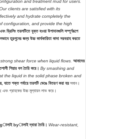
onfiguration and treatment mud for users.
Our clients are satisfied with its
ectively and hydrate completely the
of configuration, and provide the high
বং ড্রিলিং তরলটিতে যুক্ত হওয়া উপাদানগুলি সম্পূর্ণরূপে
ভাবে তুরপুনের জন্য উচ্চ কার্যকারিতা কাদা সরবরাহ করতে
strong shear force when liquid flows.
আমাদের
তিশালী শিয়ার বল তৈরি করে।
By smashing and
hat the liquid in the solid phase broken and
য়ে, যাতে শক্ত পর্যায়ে তরলটি ভেঙে বিতরণ করা হয়
সমান
।
ছে এবং গ্রাহকের উচ্চ মূল্যায়ন লাভ করে।
, ingালাই byালাই দ্বারা তৈরি।
Wear-resistant,