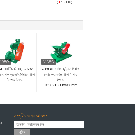
(
0
/ 3000)
PI সার্টিফিকেট সহ 37KW
40m3/H সলিড কন্ট্রোল ড্রিলিং
িলিং মাড প্রসেসিং শিয়ারিং পাম্প
শিয়ার অয়েলফিল্ড পাম্প ইস্পাত
ইস্পাত উপাদান
উপাদান
1050×1000×900mm
উদ্ধৃতির জন্য আবেদন
pa
পাঠান