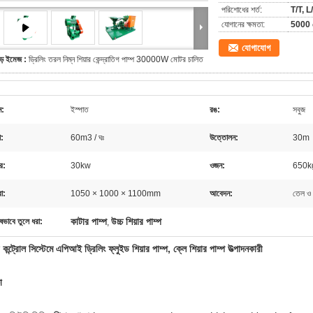
পরিশোধের শর্ত:
T/T, L/
যোগানের ক্ষমতা:
5000 স
যোগাযোগ
ড় ইমেজ :
ড্রিলিং তরল নিম্ন শিয়ার কেন্দ্রাতিগ পাম্প 30000W মোটর চালিত
ন:
ইস্পাত
রঙ:
সবুজ
ো:
60m3 / ঘঃ
উত্তোলন:
30m
র:
30kw
ওজন:
650k
রা:
1050 × 1000 × 1100mm
আবেদন:
তেল ও গ
কাটার পাম্প
উচ্চ শিয়ার পাম্প
ষভাবে তুলে ধরা:
,
কন্ট্রোল সিস্টেমে এপিআই ড্রিলিং ফ্লুইড শিয়ার পাম্প, ক্লে শিয়ার পাম্প উত্পাদনকারী
া